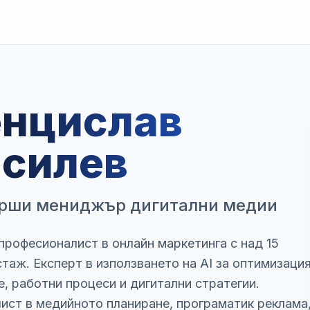
енцислав
асилев
рши мениджър дигитални медии
професионалист в онлайн маркетинга с над 15
стаж. Експерт в използването на AI за оптимизаци
е, работни процеси и дигитални стратегии.
ист в медийното планиране, програматик реклама