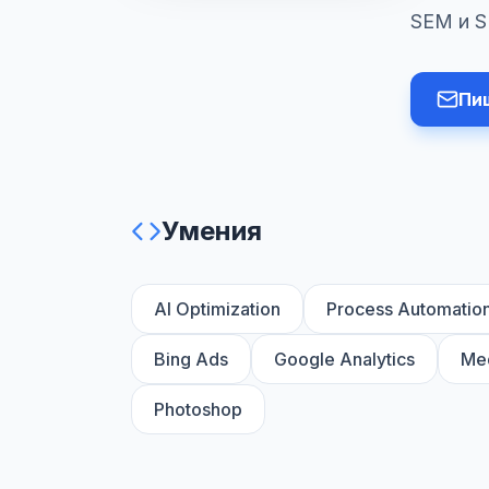
SEM и S
Пи
Умения
AI Optimization
Process Automatio
Bing Ads
Google Analytics
Med
Photoshop