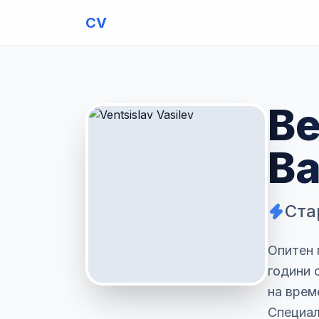
CV
В
В
Ста
Опитен 
години 
на врем
Специал