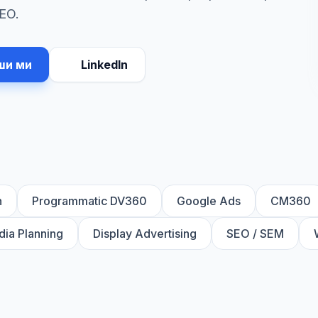
EO.
ши ми
LinkedIn
n
Programmatic DV360
Google Ads
CM360
ia Planning
Display Advertising
SEO / SEM